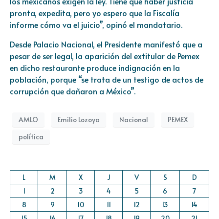
los mexicanos exigen la ley. Tiene que haber justicia
pronta, expedita, pero yo espero que la Fiscalía
informe cómo va el juicio”, opinó el mandatario.
Desde Palacio Nacional, el Presidente manifestó que a
pesar de ser legal, la aparición del extitular de Pemex
en dicho restaurante produce indignación en la
población, porque “se trata de un testigo de actos de
corrupción que dañaron a México”.
AMLO
Emilio Lozoya
Nacional
PEMEX
política
L
M
X
J
V
S
D
1
2
3
4
5
6
7
8
9
10
11
12
13
14
15
16
17
18
19
20
21