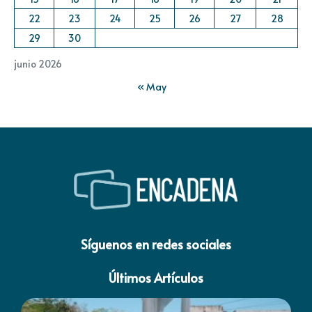
22
23
24
25
26
27
28
29
30
junio 2026
« May
Síguenos en redes sociales
Últimos Artículos