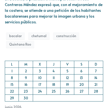
Contreras Méndez expresó que, con el mejoramiento de
la costera, se atiende a una petición de los habitantes
bacalarenses para mejorar la imagen urbana y los
servicios públicos.
bacalar
chetumal
construcción
Quintana Roo
L
M
X
J
V
S
D
1
2
3
4
5
6
7
8
9
10
11
12
13
14
15
16
17
18
19
20
21
22
23
24
25
26
27
28
29
30
junio 2026