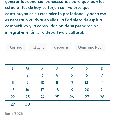
generar las condiciones necesarias para que las y los
estudiantes de hoy, se forjen con valores que
contribuyan en su crecimiento profesional, y para eso
es necesario cultivar en ellos, la fortaleza de espíritu
competitivo y la consolidación de su preparación
integral en el ámbito deportivo y cultural.
Carrera
CECyTE
deporte
Quintana Roo
L
M
X
J
V
S
D
1
2
3
4
5
6
7
8
9
10
11
12
13
14
15
16
17
18
19
20
21
22
23
24
25
26
27
28
29
30
junio 2026