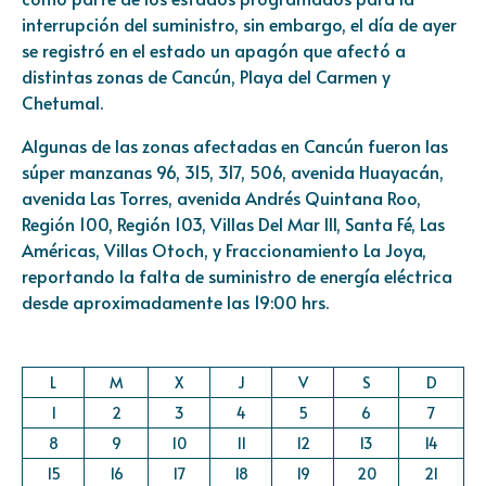
interrupción del suministro, sin embargo, el día de ayer
se registró en el estado un apagón que afectó a
distintas zonas de Cancún, Playa del Carmen y
Chetumal.
Algunas de las zonas afectadas en Cancún fueron las
súper manzanas 96, 315, 317, 506, avenida Huayacán,
avenida Las Torres, avenida Andrés Quintana Roo,
Región 100, Región 103, Villas Del Mar III, Santa Fé, Las
Américas, Villas Otoch, y Fraccionamiento La Joya,
reportando la falta de suministro de energía eléctrica
desde aproximadamente las 19:00 hrs.
L
M
X
J
V
S
D
1
2
3
4
5
6
7
8
9
10
11
12
13
14
15
16
17
18
19
20
21