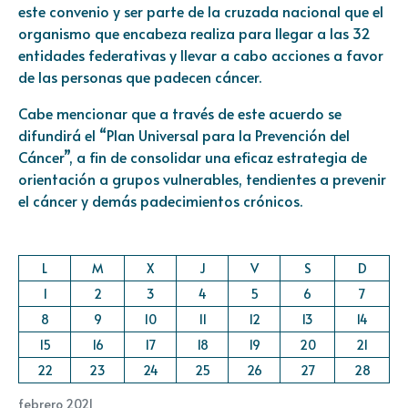
este convenio y ser parte de la cruzada nacional que el
organismo que encabeza realiza para llegar a las 32
entidades federativas y llevar a cabo acciones a favor
de las personas que padecen cáncer.
Cabe mencionar que a través de este acuerdo se
difundirá el “Plan Universal para la Prevención del
Cáncer”, a fin de consolidar una eficaz estrategia de
orientación a grupos vulnerables, tendientes a prevenir
el cáncer y demás padecimientos crónicos.
L
M
X
J
V
S
D
1
2
3
4
5
6
7
8
9
10
11
12
13
14
15
16
17
18
19
20
21
22
23
24
25
26
27
28
febrero 2021