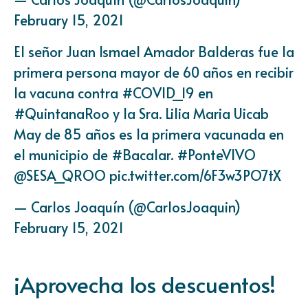
February 15, 2021
El señor Juan Ismael Amador Balderas fue la
primera persona mayor de 60 años en recibir
la vacuna contra
#COVID_19
en
#QuintanaRoo
y la Sra. Lilia Maria Uicab
May de 85 años es la primera vacunada en
el municipio de
#Bacalar
.
#PonteVIVO
@SESA_QROO
pic.twitter.com/6F3w3PO7tX
— Carlos Joaquín (@CarlosJoaquin)
February 15, 2021
¡Aprovecha los descuentos!