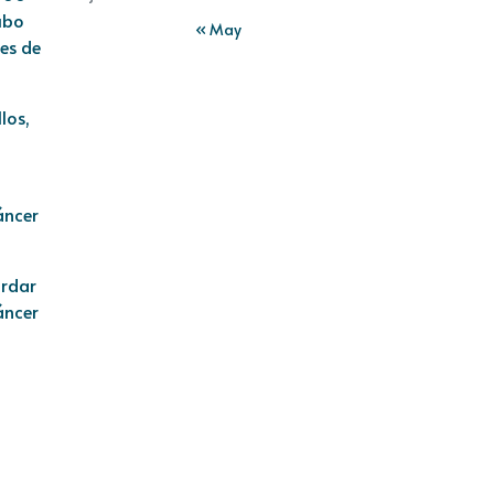
ubo
« May
es de
los,
áncer
ordar
áncer