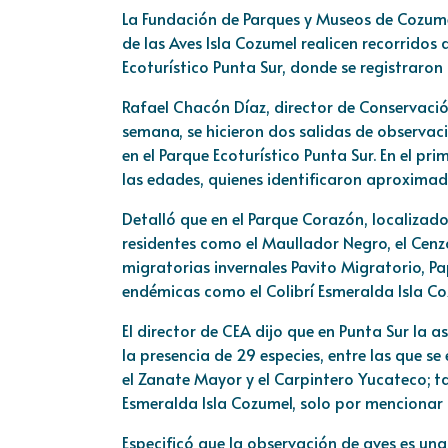
La Fundación de Parques y Museos de Cozumel
de las Aves Isla Cozumel realicen recorridos
Ecoturístico Punta Sur, donde se registraro
Rafael Chacón Díaz, director de Conservaci
semana, se hicieron dos salidas de observac
en el Parque Ecoturístico Punta Sur. En el p
las edades, quienes identificaron aproximad
Detalló que en el Parque Corazón, localizad
residentes como el Maullador Negro, el Cenzon
migratorias invernales Pavito Migratorio, P
endémicas como el Colibrí Esmeralda Isla Co
El director de CEA dijo que en Punta Sur la 
la presencia de 29 especies, entre las que s
el Zanate Mayor y el Carpintero Yucateco; 
Esmeralda Isla Cozumel, solo por mencionar
Especificó que la observación de aves es un