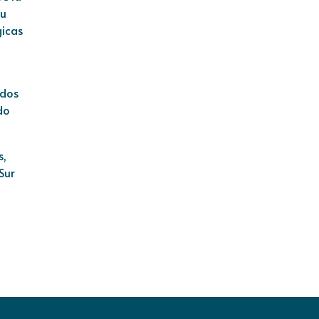
su
gicas
ados
do
s,
Sur