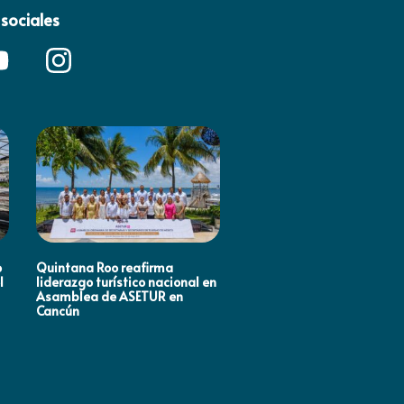
sociales
o
Quintana Roo reafirma
Mara Lezama impulsa en
l
liderazgo turístico nacional en
Houston, Estados Unidos
Asamblea de ASETUR en
estrategias de promoción
Cancún
turística rumbo al Mundia
2026