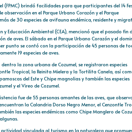
 (FPMC) brindó facilidades para que participantes del 14 Fes
 de observación en el Parque Urbano Corazón y el Parque
n más de 30 especies de avifauna endémica, residente y migrat
ón y Educación Ambiental (CEA), mencionó que el pasado fin 
ión de aves. El sábado en el Parque Urbano Corazón y el dom
rimer punto se contó con la participación de 45 personas de t
amente 19 especies de aves.
o dentro la zona urbana de Cozumel, se registraron especies
tle Tropical, la Reinita Mielera y la Tortilita Canela, así com
apamoscas del Este y Chipe magnolias y también las especies
zumel y el Vireo de Cozumel.
asistencia fue de 55 personas amantes de las aves, que observ
e encuentran la Calandria Dorso Negro Menor, el Cenzontle Tro
también las especies endémicas como Chipe Manglero de Cozu
 algunas.
a actividad vinculada al turismo en la naturaleza que promue