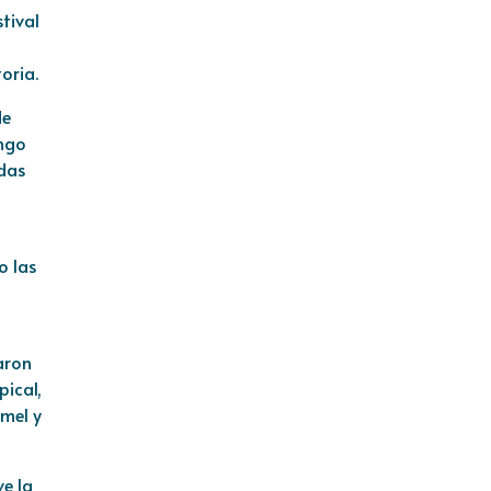
tival
oria.
de
ingo
odas
o las
aron
pical,
mel y
ve la