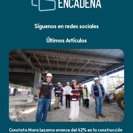
Síguenos en redes sociales
Últimos Artículos
Constata Mara Lezama avance del 42% en la construcción
Pró