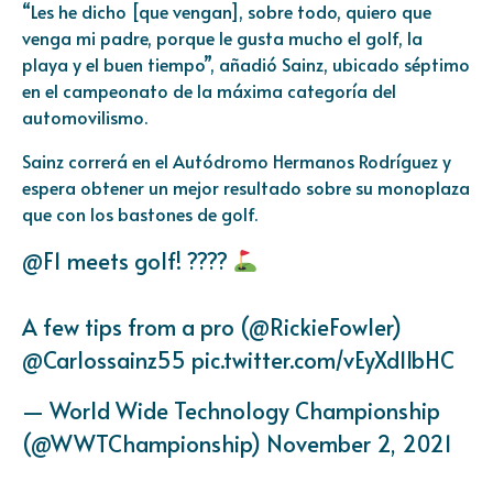
“Les he dicho [que vengan], sobre todo, quiero que
venga mi padre, porque le gusta mucho el golf, la
playa y el buen tiempo”, añadió Sainz, ubicado séptimo
en el campeonato de la máxima categoría del
automovilismo.
Sainz correrá en el Autódromo Hermanos Rodríguez y
espera obtener un mejor resultado sobre su monoplaza
que con los bastones de golf.
@F1
meets golf! ????
A few tips from a pro (
@RickieFowler
)
@Carlossainz55
pic.twitter.com/vEyXd1IbHC
— World Wide Technology Championship
(@WWTChampionship)
November 2, 2021