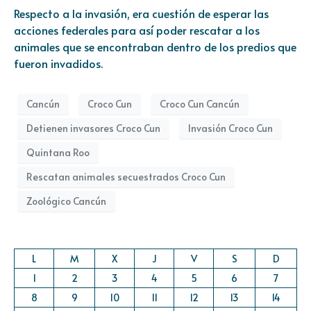
Respecto a la invasión, era cuestión de esperar las
acciones federales para así poder rescatar a los
animales que se encontraban dentro de los predios que
fueron invadidos.
Cancún
Croco Cun
Croco Cun Cancún
Detienen invasores Croco Cun
Invasión Croco Cun
Quintana Roo
Rescatan animales secuestrados Croco Cun
Zoológico Cancún
L
M
X
J
V
S
D
1
2
3
4
5
6
7
8
9
10
11
12
13
14