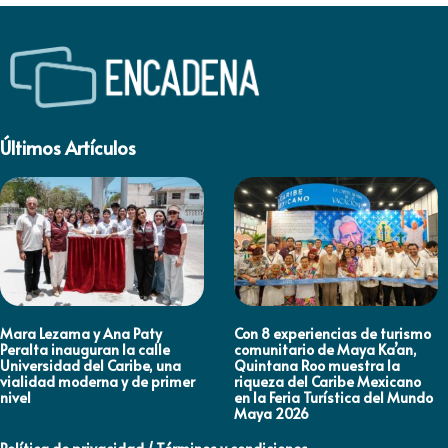
Últimos Artículos
Mara Lezama y Ana Paty
Con 8 experiencias de turismo
Peralta inauguran la calle
comunitario de Maya Ka’an,
Universidad del Caribe, una
Quintana Roo muestra la
vialidad moderna y de primer
riqueza del Caribe Mexicano
nivel
en la Feria Turística del Mundo
Maya 2026