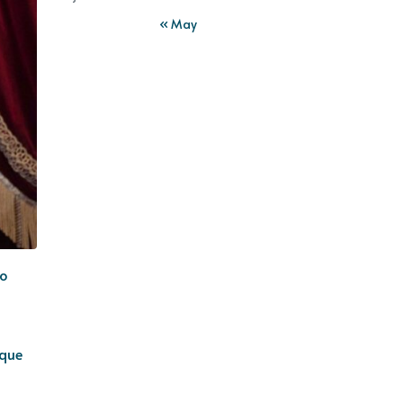
« May
no
 que