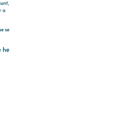
aunt,
r a
ue se
e he