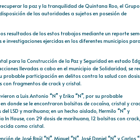
ecuperar la paz y la tranquilidad de Quintana Roo, el Grupo
disposición de las autoridades a sujetos en posesión de
 los resultados de los estos trabajos mediante un reporte se
e investigaciones ejercidas en los diferentes municipios par
atal para la Construcción de la Paz y Seguridad en estado Ed
ciones llevadas a cabo en el municipio de Solidaridad, se re
u probable participación en delitos contra la salud con dosis
s con fragmentos de crack y cristal.
uvieron a Luis Antonio “N” y Erika “N”, por su probable
en donde se le encontraron bolsitas de cocaína, cristal y crac
s del LSD y marihuana; en un hecho aislado, Hermilo “N” y
a In House, con 29 dosis de marihuana, 12 bolsitas con crack,
ocida como cristal.
ención de José Raúl “N”, Miguel “N”, José Daniel “N” y Carlos “