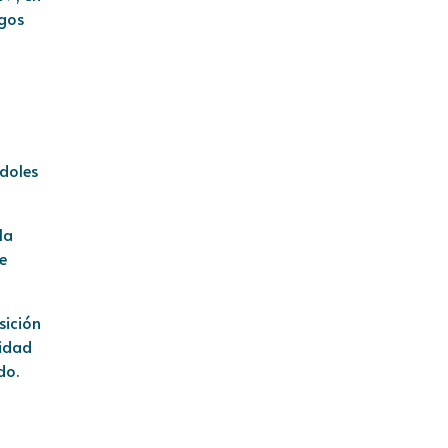
ngos
ndoles
la
e
sición
lidad
do.