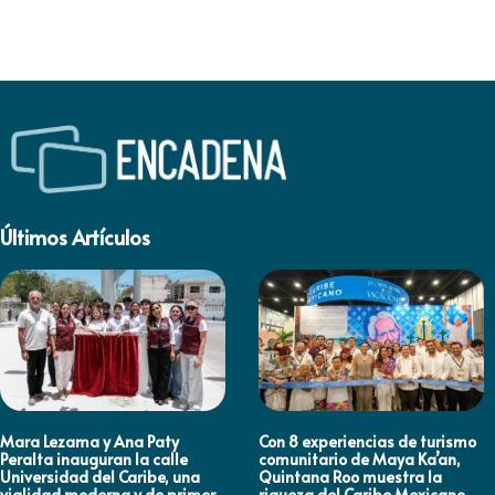
Últimos Artículos
Mara Lezama y Ana Paty
Con 8 experiencias de turismo
Peralta inauguran la calle
comunitario de Maya Ka’an,
Universidad del Caribe, una
Quintana Roo muestra la
vialidad moderna y de primer
riqueza del Caribe Mexicano