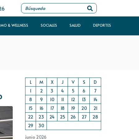
26
SMO & WELLNESS
SOCIALES
SALUD
DEPORTES
L
M
X
J
V
S
D
1
2
3
4
5
6
7
o
8
9
10
11
12
13
14
15
16
17
18
19
20
21
22
23
24
25
26
27
28
29
30
junio 2026