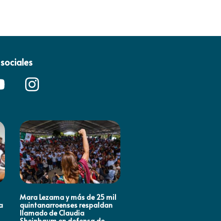
sociales
Mara Lezama y más de 25 mil
ANA PATY PERALTA RESPA
a
quintanarroenses respaldan
LA TRANSFORMACIÓN
llamado de Claudia
NACIONAL
Sheinbaum en defensa de