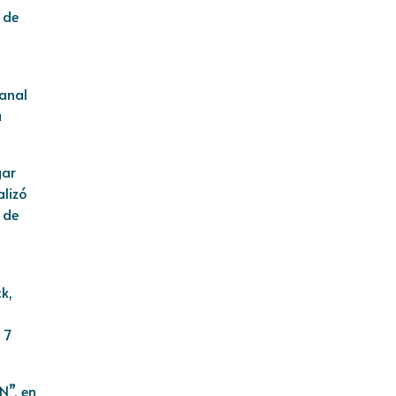
 de
manal
a
gar
alizó
 de
k,
 7
N”, en