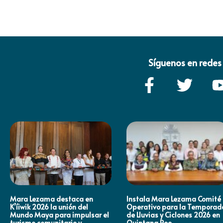
Síguenos en redes 
Mara Lezama destaca en
Instala Mara Lezama Comité
K’íiwik 2026 la unión del
Operativo para la Temporad
Mundo Maya para impulsar el
de Lluvias y Ciclones 2026 en
turismo comunitario y
Quintana Roo