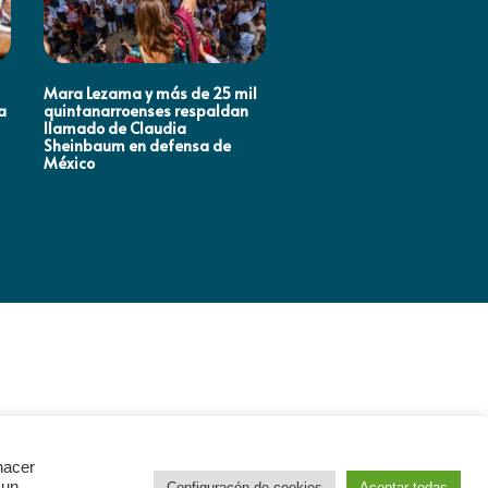
Mara Lezama y más de 25 mil
ANA PATY PERALTA RESPA
a
quintanarroenses respaldan
LA TRANSFORMACIÓN
llamado de Claudia
NACIONAL
Sheinbaum en defensa de
México
hacer
 un
Configuracón de cookies
Aceptar todas