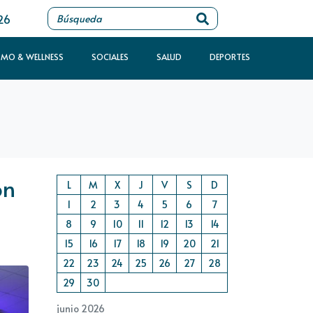
26
SMO & WELLNESS
SOCIALES
SALUD
DEPORTES
on
L
M
X
J
V
S
D
1
2
3
4
5
6
7
8
9
10
11
12
13
14
15
16
17
18
19
20
21
22
23
24
25
26
27
28
29
30
junio 2026