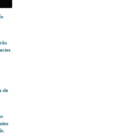
ín
rilo
ecies
s de
en
ales
ín.