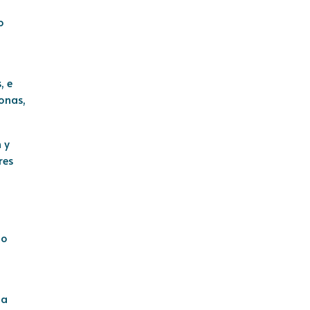
o
, e
onas,
 y
res
mo
la