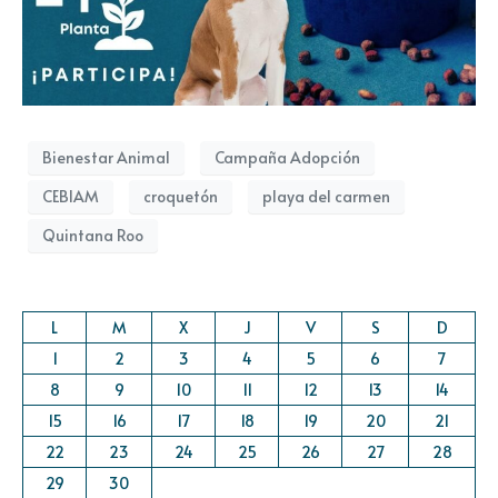
Bienestar Animal
Campaña Adopción
CEBIAM
croquetón
playa del carmen
Quintana Roo
L
M
X
J
V
S
D
1
2
3
4
5
6
7
8
9
10
11
12
13
14
15
16
17
18
19
20
21
22
23
24
25
26
27
28
29
30