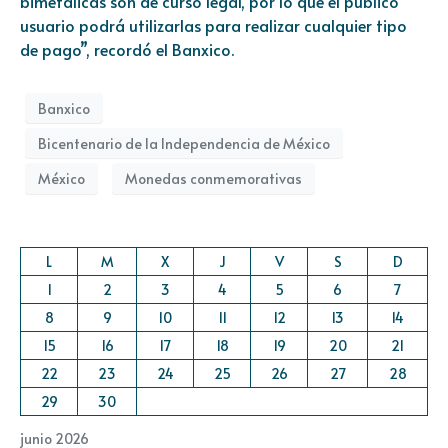
bimetálicas son de curso legal, por lo que el público
usuario podrá utilizarlas para realizar cualquier tipo
de pago”, recordó el Banxico.
Banxico
Bicentenario de la Independencia de México
México
Monedas conmemorativas
L
M
X
J
V
S
D
1
2
3
4
5
6
7
8
9
10
11
12
13
14
15
16
17
18
19
20
21
22
23
24
25
26
27
28
29
30
junio 2026