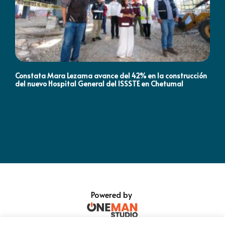
Constata Mara Lezama avance del 42% en la construcción
Pró
del nuevo Hospital General del ISSSTE en Chetumal
co
Política de privacidad / Términos y condiciones
Powered by