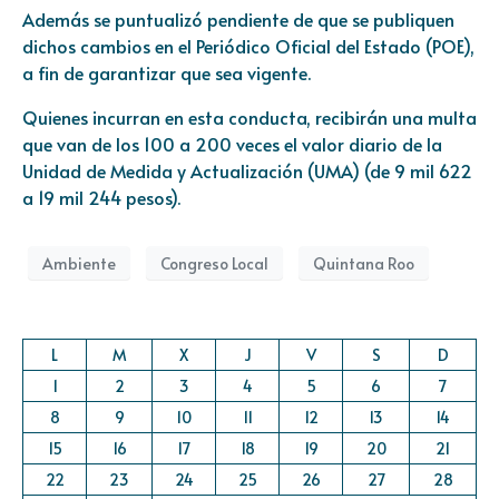
Además se puntualizó pendiente de que se publiquen
dichos cambios en el Periódico Oficial del Estado (POE),
a fin de garantizar que sea vigente.
Quienes incurran en esta conducta, recibirán una multa
que van de los 100 a 200 veces el valor diario de la
Unidad de Medida y Actualización (UMA) (de 9 mil 622
a 19 mil 244 pesos).
Ambiente
Congreso Local
Quintana Roo
L
M
X
J
V
S
D
1
2
3
4
5
6
7
8
9
10
11
12
13
14
15
16
17
18
19
20
21
22
23
24
25
26
27
28