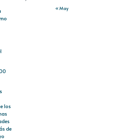
« May
a
omo
l
100
s
e los
nas
dades
más de
yo