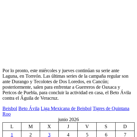
Por lo pronto, este miércoles y jueves continúan su serie ante
Laguna, en Torreón. Las últimas series de la campaña regular son
ante Durango y Tecolotes de Dos Loredos, en Cancún;
posteriormente, salen para enfrentar a Guerreros de Oaxaca y
Pericos de Puebla, para concluir la actividad en casa, el Beto Ávila
contra el Águila de Veracruz.
Beisbol
Beto Ávila
Liga Mexicana de Beisbol
Tigres de Quintana
Roo
junio 2026
L
M
X
J
V
S
D
1
2
3
4
5
6
7