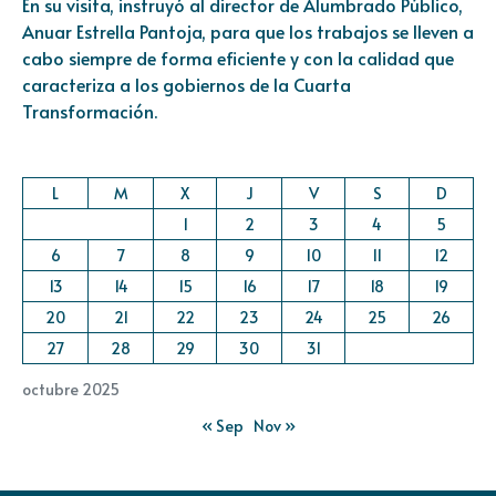
En su visita, instruyó al director de Alumbrado Público,
Anuar Estrella Pantoja, para que los trabajos se lleven a
cabo siempre de forma eficiente y con la calidad que
caracteriza a los gobiernos de la Cuarta
Transformación.
L
M
X
J
V
S
D
1
2
3
4
5
6
7
8
9
10
11
12
13
14
15
16
17
18
19
20
21
22
23
24
25
26
27
28
29
30
31
octubre 2025
« Sep
Nov »